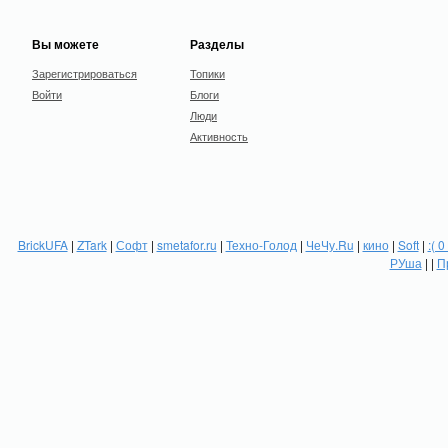
Вы можете
Разделы
Зарегистрироваться
Топики
Войти
Блоги
Люди
Активность
BrickUFA
|
ZTark
|
Софт
|
smetafor.ru
|
Техно-Голод
|
ЧеЧу.Ru
|
кино
|
Soft
|
:( 0
РУша
| |
П