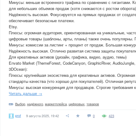
Минусы: меньше встроенного трафика по сравнению с гигантами. К
для небольших объемов продаж (хотя снижаются с ростом оборота)
Надёжность высокая. Фокусируется на прямых продажах от создате
обеспечивает безопасные платежи.
Etsy.
Плюсы: огромная аудитория, ориентированная на уникальные, часто
цифровые товары (шаблоны, арты, планы) также очень популярны. 
Минусы: комиссии за листинг + процент от продаж. Большая конкур
Надёжность высокая. Отлично развитая система защиты покупателе
Для креативных активов (дизайн, графика, видео, аудио, темы)
Envato Market (ThemeForest, CodeCanyon, GraphicRiver, AudioJungle,
3DOcean):
Плюсы: крупнейшая экосистема для креативных активов. Огромная
стандарты качества (что хорошо для покупателей). Отличная репут
Минусы: высокая конкуренция для продавцов. Строгие требования к
Читать дальше →
Выбор
,
надёжного
,
маркетплейса
,
цифровых
,
товаров
prof
9 августа 2025, 19:42
0
423