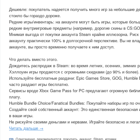
Дешевле: покупатель надеется получить много игр за небольшие де
стоило бы гораздо дороже.
Редкие игры/инвентарь: на аккаунте могут быть игры, которые боль
редкие внутриигровые предметы (например, дорогие скины в CS:GO
Мнимая выгода от покупки аккаунта Steam крайне иллюзорна. Риск 
аккаунту практически 100% в долгосрочной перспективе. Вы не вла
аккаунте, вы просто временно получаете к ним доступ.
Что делать вместо этого.
Дождитесь распродаж в Steam: во время летних, осенних, зимних 
Хэллоуин игры продаются с огромными скидками (до 90% и более).
Используйте бесплатные раздачи: Epic Games Store, GOG, Humble 
часто раздают игры бесплатно.
Сервисы вроде Xbox Game Pass for PC предлагают огромную библи
плату.
Humble Bundle Choice/Fanatical Bundles: Покупайте наборы игр по 
Создайте свой собственный аккаунт: Это единственная безопасная 
в ваши игры.
Не рискуйте своими деньгами и нервами. Играйте безопасно и лега
Читать дальше →
Однозначно
,
рекомендуется
,
покупать
,
аккаунт
,
Steam
,
играми