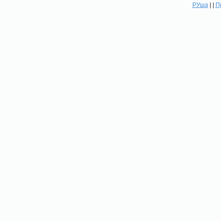
РУша
| |
П