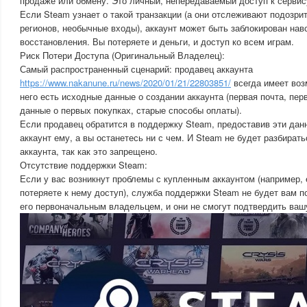
продаже или обмену. Это личный, непередаваемый доступ к сервис
Если Steam узнает о такой транзакции (а они отслеживают подозри
регионов, необычные входы), аккаунт может быть заблокирован нав
восстановления. Вы потеряете и деньги, и доступ ко всем играм.
Риск Потери Доступа (Оригинальный Владелец):
Самый распространенный сценарий: продавец аккаунта
https://www.nakanune.ru/news/2020/01/21/22803851/
всегда имеет воз
него есть исходные данные о создании аккаунта (первая почта, пер
данные о первых покупках, старые способы оплаты).
Если продавец обратится в поддержку Steam, предоставив эти дан
аккаунт ему, а вы останетесь ни с чем. И Steam не будет разбират
аккаунта, так как это запрещено.
Отсутствие поддержки Steam:
Если у вас возникнут проблемы с купленным аккаунтом (например, 
потеряете к нему доступ), служба поддержки Steam не будет вам п
его первоначальным владельцем, и они не смогут подтвердить ваш