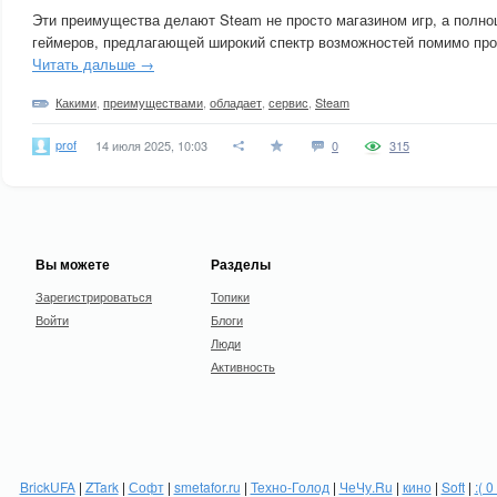
Эти преимущества делают Steam не просто магазином игр, а полно
геймеров, предлагающей широкий спектр возможностей помимо прос
Читать дальше →
Какими
,
преимуществами
,
обладает
,
сервис
,
Steam
prof
14 июля 2025, 10:03
0
315
Вы можете
Разделы
Зарегистрироваться
Топики
Войти
Блоги
Люди
Активность
BrickUFA
|
ZTark
|
Софт
|
smetafor.ru
|
Техно-Голод
|
ЧеЧу.Ru
|
кино
|
Soft
|
:( 0