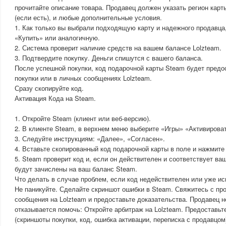
прочитайте описание товара. Продавец должен указать регион карт
(если есть), и любые дополнительные условия.
1. Как только вы выбрали подходящую карту и надежного продавца
«Купить» или аналогичную.
2. Система проверит наличие средств на вашем балансе Lolzteam.
3. Подтвердите покупку. Деньги спишутся с вашего баланса.
После успешной покупки, код подарочной карты Steam будет предо
покупки или в личных сообщениях Lolzteam.
Сразу скопируйте код.
Активация Кода на Steam.
1. Откройте Steam (клиент или веб-версию).
2. В клиенте Steam, в верхнем меню выберите «Игры» «Активирова
3. Следуйте инструкциям: «Далее», «Согласен».
4. Вставьте скопированный код подарочной карты в поле и нажмите
5. Steam проверит код и, если он действителен и соответствует ва
будут зачислены на ваш баланс Steam.
Что делать в случае проблем, если код недействителен или уже ис
Не паникуйте. Сделайте скриншот ошибки в Steam. Свяжитесь с пр
сообщения на Lolzteam и предоставьте доказательства. Продавец н
отказывается помочь: Откройте арбитраж на Lolzteam. Предоставьт
(скриншоты покупки, код, ошибка активации, переписка с продавцом