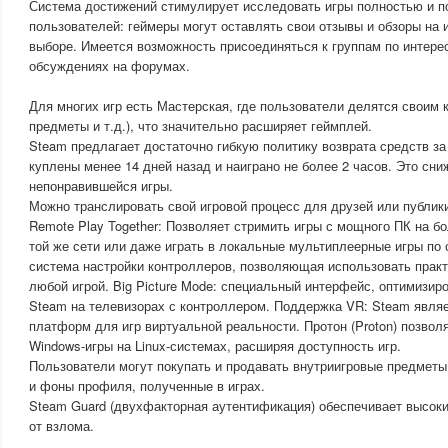
Система достижений стимулирует исследовать игры полностью и п
пользователей: геймеры могут оставлять свои отзывы и обзоры на 
выборе. Имеется возможность присоединяться к группам по интере
обсуждениях на форумах.
Для многих игр есть Мастерская, где пользователи делятся своим 
предметы и т.д.), что значительно расширяет геймплей.
Steam предлагает достаточно гибкую политику возврата средств за
куплены менее 14 дней назад и наиграно не более 2 часов. Это сни
непонравившейся игры.
Можно транслировать свой игровой процесс для друзей или публики
Remote Play Together: Позволяет стримить игры с мощного ПК на б
той же сети или даже играть в локальные мультиплеерные игры по
система настройки контроллеров, позволяющая использовать прак
любой игрой. Big Picture Mode: специальный интерфейс, оптимизи
Steam на телевизорах с контроллером. Поддержка VR: Steam явля
платформ для игр виртуальной реальности. Протон (Proton) позвол
Windows-игры на Linux-системах, расширяя доступность игр.
Пользователи могут покупать и продавать внутриигровые предметы
и фоны профиля, полученные в играх.
Steam Guard (двухфакторная аутентификация) обеспечивает высоки
от взлома.