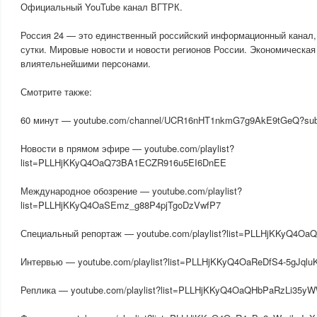
Официальный YouTube канал ВГТРК.
Россия 24 — это единственный российский информационный канал
сутки. Мировые новости и новости регионов России. Экономическая
влиятельнейшими персонами.
Смотрите также:
60 минут — youtube.com/channel/UCR16nHT1nkmG7g9AkE9tGeQ?sub_
Новости в прямом эфире — youtube.com/playlist?
list=PLLHjKKyQ4OaQ73BA1ECZR916u5EI6DnEE
Международное обозрение — youtube.com/playlist?
list=PLLHjKKyQ4OaSEmz_g88P4pjTgoDzVwfP7
Специальный репортаж — youtube.com/playlist?list=PLLHjKKyQ4Oa
Интервью — youtube.com/playlist?list=PLLHjKKyQ4OaReDfS4-5gJql
Реплика — youtube.com/playlist?list=PLLHjKKyQ4OaQHbPaRzLi35