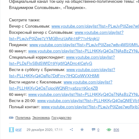
Официальный канал ток-шоу на общественно-политические темы: «
Владимиром Соловьёвым», «Поединок».
Смотрите также:
Вечер с Соловьевым:
www.youtube.com/playlist?list=PLwJvP0lZ
Воскресный вечер с Соловьёвым:
www.youtube.com/playlist?
list=PLwJvP0lZee7zYMGBmzUqNn16P71vHzgkU
Поединок:
www.youtube.com/playlist?list=PLwJvP0lZee7w8v4MSf0M
60 минут:
www.youtube.com/playlist?list=PLLHjKKyQ4OaTNAsBzZYN
Специальный корреспондент:
www.youtube.com/playlist?
list=PLDsFlvSBdSWfD19Ygi5fQADrrc4ICefyG
Вести в субботу с Брилевым:
www.youtube.com/playlist?
list=PLLHjKKyQ4OaRo7DdFmy7lHQColWVXH5Ml
Вести недели с Киселевым:
www.youtube.com/playlist?
list=PLLHjKKyQ4OaTpipoWQNR1ya5zp19Gc4ZB
60 минут:
www.youtube.com/playlist?list=PLLHjKKyQ4OaTNAsBzZYN
Вести в 20:00:
www.youtube.com/playlist?list=PLLHjKKyQ4OaQNfEVb
Полный контакт:
www.youtube.com/playlist?list=PLwJvP0lZee7wpRxj
Политика
,
Экономика
,
Государство
prof
29 декабря 2020, 17:11
0
806