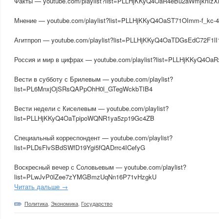
Факты — youtube.com/playlist?list=PLLHjKKyQ4OaR4eBu2aWmjknIz
Мнение — youtube.com/playlist?list=PLLHjKKyQ4OaST71OImm-f_kc-
Агитпроп — youtube.com/playlist?list=PLLHjKKyQ4OaTDGsEdC72F1lI
Россия и мир в цифрах — youtube.com/playlist?list=PLLHjKKyQ4
Вести в субботу с Брилевым — youtube.com/playlist?
list=PL6MnxjOjSRsQAPpOhH0l_GTegWckbTIB4
Вести недели с Киселевым — youtube.com/playlist?
list=PLLHjKKyQ4OaTpipoWQNR1ya5zp19Gc4ZB
Специальный корреспондент — youtube.com/playlist?
list=PLDsFlvSBdSWfD19Ygi5fQADrrc4ICefyG
Воскресный вечер с Соловьевым — youtube.com/playlist?
list=PLwJvP0lZee7zYMGBmzUqNn16P71vHzgkU
Читать дальше →
Политика
,
Экономика
,
Государство