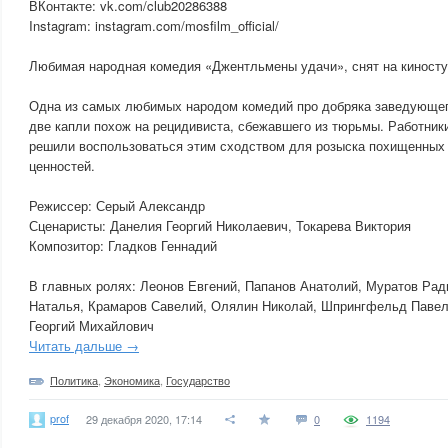
ВКонтакте: vk.com/club20286388
Instagram: instagram.com/mosfilm_official/
Любимая народная комедия «Джентльмены удачи», снят на киносту
Одна из самых любимых народом комедий про добряка заведующег
две капли похож на рецидивиста, сбежавшего из тюрьмы. Работник
решили воспользоваться этим сходством для розыска похищенных
ценностей.
Режиссер: Серый Александр
Сценаристы: Данелия Георгий Николаевич, Токарева Виктория
Композитор: Гладков Геннадий
В главных ролях: Леонов Евгений, Папанов Анатолий, Муратов Рад
Наталья, Крамаров Савелий, Олялин Николай, Шпрингфельд Павел
Георгий Михайлович
Читать дальше →
Политика
,
Экономика
,
Государство
prof
29 декабря 2020, 17:14
0
1194