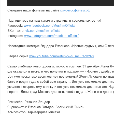
Смотрите наши фильмы на сайте
кино-мосфильм.рф
Подпишитесь на наш канал и страницы в социальных сетях!
Facebook:
www.facebook.com/MosfilmOfficial
ВКонтакте:
vk.com/mosfilm_official
Instagram:
www.instagram.com/mosfilm_official/
Новогодняя комедия Эдьдара Рязанова «Ирония судьбы, или С лег
Вторая серия
www.youtube.com/watch?v=5TmGPeowN-0
Самая любимая новогодняя история: о том, как 31 декабря Женя Л
где оказался в итоге, и что получил в подарок — «Ирония судьбы, 
Вот уже несколько десятков лет неутомимый Женя Лукашин по трад
баню и водит туда с собой всю страну… Вот уже несколько десятк
умоляет потереть ему спинку и вот уже несколько десятков лет На
перелет Ленинград-Москва для того, чтобы отдать Жене его драгоц
Режиссёр: Рязанов Эльдар
Сценаристы: Рязанов Эльдар, Брагинский Эмиль
Композитор: Таривердиев Микаэл