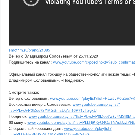
smotrim.ru/brand/21385
Вечер с Владимиром Соловьевым от 25.11.2020
Подпишитесь на канал:
www.youtube.com/c/poedinoktv?sub_confirmat
Официальный канал ток-шоу на общественно-политические темы: «
Владимиром Соловьёвым», «Поединок».
Смотрите также:
Вечер с Соловьевым:
www.youtube.com/playlist?list=PLwJvP0lZ
Воскресный вечер с Соловьёвым:
www.youtube.com/playlist?
list=PLwJvP0lZee7zYMGBmzUqNn16P71vHzgkU
Поединок:
www.youtube.com/playlist?list=PLwJvP0lZee7w8v4MSf0M
60 минут:
www.youtube.com/playlist?list=PLLHjKKyQ4OaTNAsBzZYN
Специальный корреспондент:
www.youtube.com/playlist?
list=PLDsFlvSBdSWfD19Ygi5fQADrrc4ICefyG