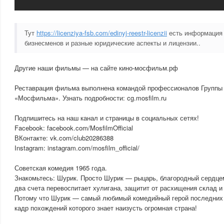
Тут
https://licenziya-fsb.com/edinyj-reestr-licenzii
есть информация 
бизнесменов и разные юридические аспекты и лицензии..
Другие наши фильмы — на сайте кино-мосфильм.рф
Реставрация фильма выполнена командой профессионалов Группы
«Мосфильма». Узнать подробности: cg.mosfilm.ru
Подпишитесь на наш канал и страницы в социальных сетях!
Facebook: facebook.com/MosfilmOfficial
ВКонтакте: vk.com/club20286388
Instagram: instagram.com/mosfilm_official/
Советская комедия 1965 года.
Знакомьтесь: Шурик. Просто Шурик — рыцарь, благородный сердце
два счета перевоспитает хулигана, защитит от расхищения склад и
Потому что Шурик — самый любимый комедийный герой последних 
кадр похождений которого знает наизусть огромная страна!