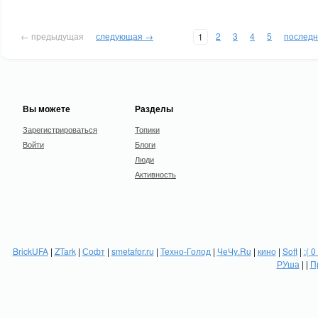
← предыдущая
следующая →
2
3
4
5
послед
1
Вы можете
Разделы
Зарегистрироваться
Топики
Войти
Блоги
Люди
Активность
BrickUFA
|
ZTark
|
Софт
|
smetafor.ru
|
Техно-Голод
|
ЧеЧу.Ru
|
кино
|
Soft
|
:( 0
РУша
| |
П