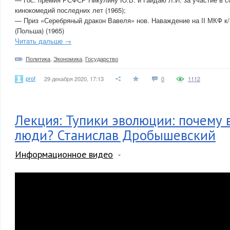
кинокомедий последних лет (1965);
— Приз «Серебряный дракон Вавеля» нов. Наваждение на II МКФ к
(Польша) (1965)
Читать дальше →
Политика
,
Экономика
,
Государство
prof
29 декабря 2020, 17:13
0
1112
Лекция: Тупики эволюции: почему
люди? Станислав Дробышевский
Информационное видео