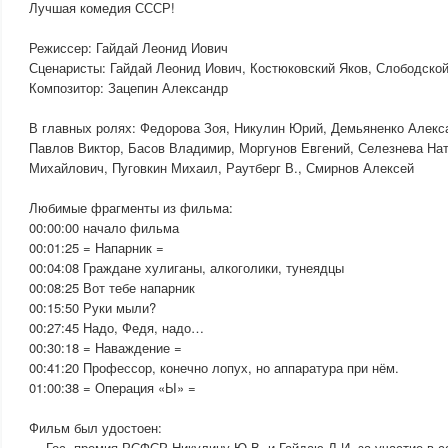
Лучшая комедия СССР!
Режиссер: Гайдай Леонид Иович
Сценаристы: Гайдай Леонид Иович, Костюковский Яков, Слободско
Композитор: Зацепин Александр
В главных ролях: Федорова Зоя, Никулин Юрий, Демьяненко Алекс
Павлов Виктор, Басов Владимир, Моргунов Евгений, Селезнева Нат
Михайлович, Пуговкин Михаил, Раутберг В., Смирнов Алексей
Любимые фрагменты из фильма:
00:00:00 начало фильма
00:01:25 = Напарник =
00:04:08 Граждане хулиганы, алкоголики, тунеядцы
00:08:25 Вот тебе напарник
00:15:50 Руки мыли?
00:27:45 Надо, Федя, надо…
00:30:18 = Наваждение =
00:41:20 Профессор, конечно лопух, но аппаратура при нём.
01:00:38 = Операция «Ы» =
Фильм был удостоен:
— Гос. премия РСФСР Никулину Ю.В. и Гайдаю Л.И. за участие в с