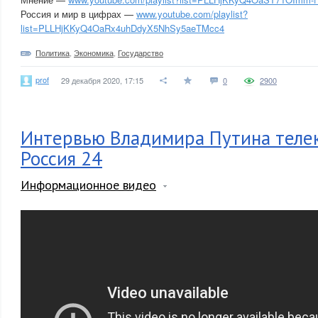
Россия и мир в цифрах —
www.youtube.com/playlist?
list=PLLHjKKyQ4OaRx4uhDdyX5NhSy5aeTMcc4
Политика
,
Экономика
,
Государство
prof
29 декабря 2020, 17:15
0
2900
Интервью Владимира Путина телек
Россия 24
Информационное видео