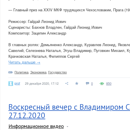
— Главный приз на XXIV МКФ трудящихся Чехословакии, Прага (19
Режиссер: Гайдай Леонид Иович
Сценаристы: Бахнов Владлен, Гайдай Леонид Иович
Композитор: Зацепин Александр
В главных ролях: Демьяненко Александр, Куравлев Леонид, Яковл
Савелий, Селезнева Наталья, Этуш Владимир, Пуговкин Михаил, К
Крачковская Наталья, Филиппов Сергей
Читать дальше →
Политика
,
Экономика
,
Государство
prof
29 декабря 2020, 17:12
0
850
Воскресный вечер с Владимиром С
27.12.2020
Информационное видео