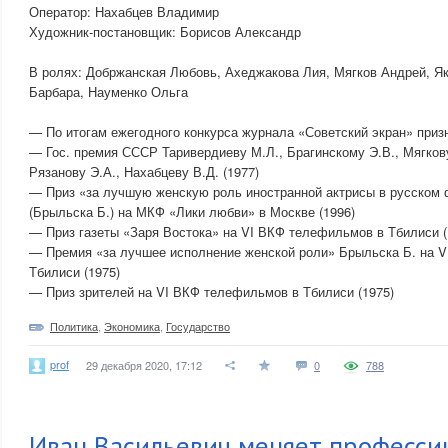
Оператор: Нахабцев Владимир
Художник-постановщик: Борисов Александр
В ролях: Добржанская Любовь, Ахеджакова Лия, Мягков Андрей, Я
Барбара, Науменко Ольга
— По итогам ежегодного конкурса журнала «Советский экран» призн
— Гос. премия СССР Таривердиеву М.Л., Брагинскому Э.В., Мягков
Рязанову Э.А., Нахабцеву В.Д. (1977)
— Приз «за лучшую женскую роль иностранной актрисы в русском
(Брыльска Б.) на МКФ «Лики любви» в Москве (1996)
— Приз газеты «Заря Востока» на VI ВКФ телефильмов в Тбилиси (
— Премия «за лучшее исполнение женской роли» Брыльска Б. на 
Тбилиси (1975)
— Приз зрителей на VI ВКФ телефильмов в Тбилиси (1975)
Политика
,
Экономика
,
Государство
prof
29 декабря 2020, 17:12
0
788
Иван Васильевич меняет професси