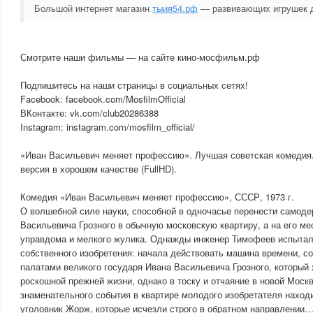
Большой интернет магазин
тыия54.рф
— развивающих игрушек д
Смотрите наши фильмы — на сайте кино-мосфильм.рф
Подпишитесь на наши страницы в социальных сетях!
Facebook: facebook.com/MosfilmOfficial
ВКонтакте: vk.com/club20286388
Instagram: instagram.com/mosfilm_official/
«Иван Васильевич меняет профессию». Лучшая советская комедия
версия в хорошем качестве (FullHD).
Комедия «Иван Васильевич меняет профессию», СССР, 1973 г.
О волшебной силе науки, способной в одночасье перенести самоде
Васильевича Грозного в обычную московскую квартиру, а на его ме
управдома и мелкого жулика. Однажды инженер Тимофеев испытал
собственного изобретения: начала действовать машина времени, со
палатами великого государя Ивана Васильевича Грозного, который 
роскошной прежней жизни, однако в тоску и отчаяние в новой Москв
знаменательного события в квартире молодого изобретателя нахо
уголовник Жорж, которые исчезли строго в обратном направлении