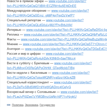
Новости в прямом эфире —
www.youtube.com/playlist?
list=PLLHjKKyQ4OaQ73BA1ECZR916u5EI6DnEE
Международное обозрение —
www.youtube.com/playlist?
list=PLLHjKKyQ4OaSEmz_g88P4pjTgoDzVwfP7
Специальный репортаж —
www.youtube.com/playlist?
list=PLLHjKKyQ4OaQLdG0uLyM27FhyBi6J0Ikf
Интервью —
www.youtube.com/playlist?list=PLLHjKKyQ4OaReDfS4-5
Реплика —
www.youtube.com/playlist?list=PLLHjKKyQ4OaQHbPaRz
Факты —
www.youtube.com/playlist?list=PLLHjKKyQ4OaR4eBu2aWmj
Мнение —
www.youtube.com/playlist?list=PLLHjKKyQ4OaST71OImm-
Агитпроп —
www.youtube.com/playlist?list=PLLHjKKyQ4OaTDGsEdC72
Россия и мир в цифрах —
www.youtube.com/playlist?
list=PLLHjKKyQ4OaRx4uhDdyX5NhSy5aeTMcc4
Вести в субботу с Брилевым —
www.youtube.com/playlist?
list=PL6MnxjOjSRsQAPpOhH0l_GTegWckbTIB4
Вести недели с Киселевым —
www.youtube.com/playlist?
list=PLLHjKKyQ4OaTpipoWQNR1ya5zp19Gc4ZB
Специальный корреспондент —
www.youtube.com/playlist?
list=PLDsFlvSBdSWfD19Ygi5fQADrrc4ICefyG
Воскресный вечер с Соловьевым —
www.youtube.com/playlist?
list=PLwJvP0lZee7zYMGBmzUqNn16P71vHzgkU
Политика
,
Экономика
,
Государство