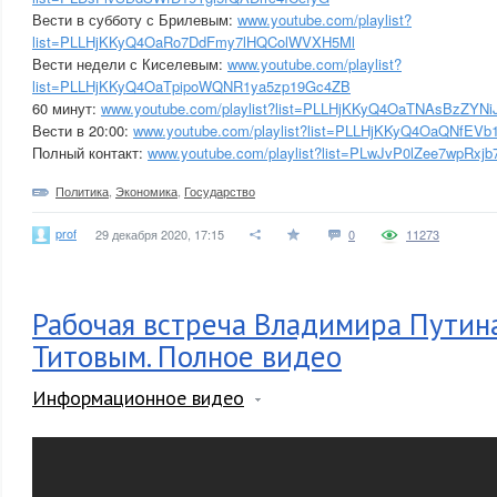
Вести в субботу с Брилевым:
www.youtube.com/playlist?
list=PLLHjKKyQ4OaRo7DdFmy7lHQColWVXH5Ml
Вести недели с Киселевым:
www.youtube.com/playlist?
list=PLLHjKKyQ4OaTpipoWQNR1ya5zp19Gc4ZB
60 минут:
www.youtube.com/playlist?list=PLLHjKKyQ4OaTNAsBzZYN
Вести в 20:00:
www.youtube.com/playlist?list=PLLHjKKyQ4OaQNfEVb
Полный контакт:
www.youtube.com/playlist?list=PLwJvP0lZee7wpRxj
Политика
,
Экономика
,
Государство
prof
29 декабря 2020, 17:15
0
11273
Рабочая встреча Владимира Путин
Титовым. Полное видео
Информационное видео