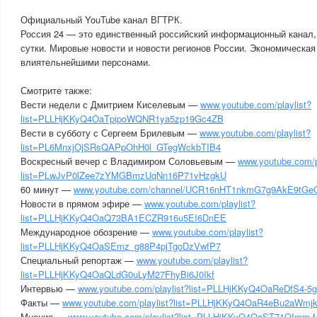
Официальный YouTube канал ВГТРК.
Россия 24 — это единственный российский информационный канал
сутки. Мировые новости и новости регионов России. Экономическая
влиятельнейшими персонами.
Смотрите также:
Вести недели с Дмитрием Киселевым —
www.youtube.com/playlist?
list=PLLHjKKyQ4OaTpipoWQNR1ya5zp19Gc4ZB
Вести в субботу с Сергеем Брилевым —
www.youtube.com/playlist?
list=PL6MnxjOjSRsQAPpOhH0l_GTegWckbTIB4
Воскресный вечер с Владимиром Соловьевым —
www.youtube.com/p
list=PLwJvP0lZee7zYMGBmzUqNn16P71vHzgkU
60 минут —
www.youtube.com/channel/UCR16nHT1nkmG7g9AkE9tGeQ?
Новости в прямом эфире —
www.youtube.com/playlist?
list=PLLHjKKyQ4OaQ73BA1ECZR916u5EI6DnEE
Международное обозрение —
www.youtube.com/playlist?
list=PLLHjKKyQ4OaSEmz_g88P4pjTgoDzVwfP7
Специальный репортаж —
www.youtube.com/playlist?
list=PLLHjKKyQ4OaQLdG0uLyM27FhyBi6J0Ikf
Интервью —
www.youtube.com/playlist?list=PLLHjKKyQ4OaReDfS4-5
Факты —
www.youtube.com/playlist?list=PLLHjKKyQ4OaR4eBu2aWmj
Мнение —
www.youtube.com/playlist?list=PLLHjKKyQ4OaST71OImm-