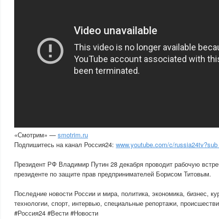
«Смотрим» —
smotrim.ru
Подпишитесь на канал Россия24:
www.youtube.com/c/russia24tv?sub
Президент РФ Владимир Путин 28 декабря проводит рабочую встре
президенте по защите прав предпринимателей Борисом Титовым.
Последние новости России и мира, политика, экономика, бизнес, ку
технологии, спорт, интервью, специальные репортажи, происшестви
#Россия24 #Вести #Новости