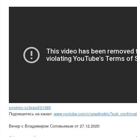
smotrim.ru/brand/21385
Подпишитесь на канал:
www.youtube.com/c/poedinoktv?sub_confirmat
Вечер с Владимиром Соловьевым от 27.12.2020