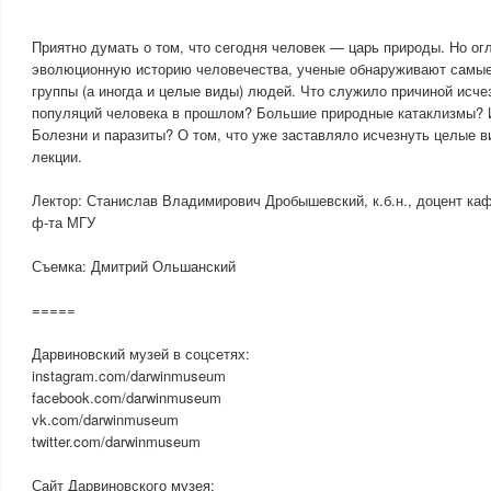
Приятно думать о том, что сегодня человек — царь природы. Но ог
эволюционную историю человечества, ученые обнаруживают самы
группы (а иногда и целые виды) людей. Что служило причиной исч
популяций человека в прошлом? Большие природные катаклизмы? 
Болезни и паразиты? О том, что уже заставляло исчезнуть целые в
лекции.
Лектор: Станислав Владимирович Дробышевский, к.б.н., доцент ка
ф-та МГУ
Съемка: Дмитрий Ольшанский
=====
Дарвиновский музей в соцсетях:
instagram.com/darwinmuseum
facebook.com/darwinmuseum
vk.com/darwinmuseum
twitter.com/darwinmuseum
Сайт Дарвиновского музея: