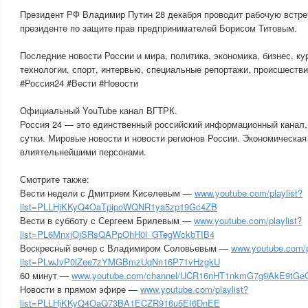
Президент РФ Владимир Путин 28 декабря проводит рабочую встре
президенте по защите прав предпринимателей Борисом Титовым.
Последние новости России и мира, политика, экономика, бизнес, ку
технологии, спорт, интервью, специальные репортажи, происшестви
#Россия24 #Вести #Новости
Официальный YouTube канал ВГТРК.
Россия 24 — это единственный российский информационный канал
сутки. Мировые новости и новости регионов России. Экономическая
влиятельнейшими персонами.
Смотрите также:
Вести недели с Дмитрием Киселевым —
www.youtube.com/playlist?
list=PLLHjKKyQ4OaTpipoWQNR1ya5zp19Gc4ZB
Вести в субботу с Сергеем Брилевым —
www.youtube.com/playlist?
list=PL6MnxjOjSRsQAPpOhH0l_GTegWckbTIB4
Воскресный вечер с Владимиром Соловьевым —
www.youtube.com/p
list=PLwJvP0lZee7zYMGBmzUqNn16P71vHzgkU
60 минут —
www.youtube.com/channel/UCR16nHT1nkmG7g9AkE9tGeQ?
Новости в прямом эфире —
www.youtube.com/playlist?
list=PLLHjKKyQ4OaQ73BA1ECZR916u5EI6DnEE