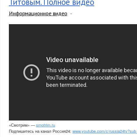
Титовым. Полное видео
Информационное видео
«Смотрим» —
smotrim.ru
Подпишитесь на канал Россия24:
www.youtube.com/c/russia24tv?sub