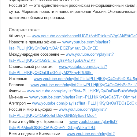
Россия 24 — это единственный российский информационный канал
сутки. Мировые новости и новости регионов России. Экономическая
влиятельнейшими персонами.
Смотрите также:
60 минут —
www.youtube.com/channel/UCR16nHT1nkmG7g9AkE9tGeQ?
Новости в прямом эфире —
www.youtube.com/playlist?
list=PLLHjKKyQ4OaQ73BA1ECZR916u5EI6DnEE
Международное обозрение —
www.youtube.com/playlist?
list=PLLHjKKyQ4OaSEmz_g88P4pjTgoDzVwfP7
Специальный репортаж —
www.youtube.com/playlist?
list=PLLHjKKyQ4OaQLdG0uLyM27FhyBi6J0Ikf
Интервью —
www.youtube.com/playlist?list=PLLHjKKyQ4OaReDfS4-5
Реплика —
www.youtube.com/playlist?list=PLLHjKKyQ4OaQHbPaRz
Факты —
www.youtube.com/playlist?list=PLLHjKKyQ4OaR4eBu2aWmj
Мнение —
www.youtube.com/playlist?list=PLLHjKKyQ4OaST71OImm-
Агитпроп —
www.youtube.com/playlist?list=PLLHjKKyQ4OaTDGsEdC72
Россия и мир в цифрах —
www.youtube.com/playlist?
list=PLLHjKKyQ4OaRx4uhDdyX5NhSy5aeTMcc4
Вести в субботу с Брилевым —
www.youtube.com/playlist?
list=PL6MnxjOjSRsQAPpOhH0l_GTegWckbTIB4
Вести недели с Киселевым —
www.youtube.com/playlist?