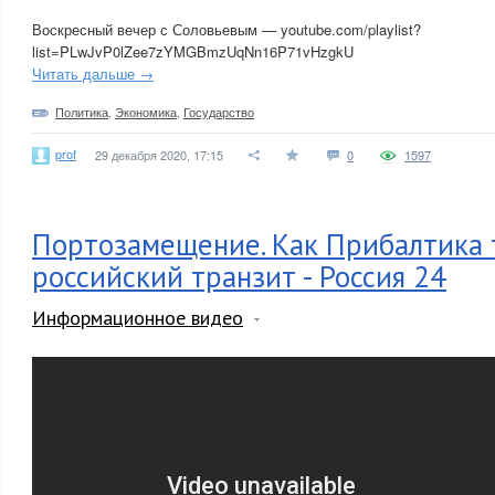
Воскресный вечер с Соловьевым — youtube.com/playlist?
list=PLwJvP0lZee7zYMGBmzUqNn16P71vHzgkU
Читать дальше →
Политика
,
Экономика
,
Государство
prof
29 декабря 2020, 17:15
0
1597
Портозамещение. Как Прибалтика 
российский транзит - Россия 24
Информационное видео