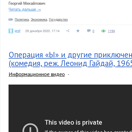
Георгий Михайлович
Читать дальше →
Политика
,
Экономика
,
Государство
prof
29 декабря 2020, 17:14
0
1194
Операция «Ы» и другие приключе
(комедия, реж. Леонид Гайдай, 1965
Информационное видео