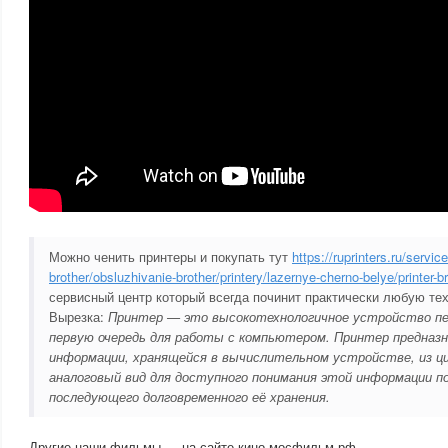
Можно ченить принтеры и покупать тут
https://ruprinters.ru/service
brother/obsluzhivanie-brother/printery/lazernye-cherno-belye/printer-br
сервисный центр который всегда починит практически любую тех
Вырезка:
Принтер — это высокотехнологичное устройство печ
первую очередь для работы с компьютером. Принтер предназн
информации, хранящейся в вычислительном устройстве, из 
аналоговый вид для доступного понимания этой информации п
последующего долговременного её хранения.
Другие наши фильмы — на сайте кино-мосфильм.рф