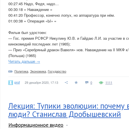
00:27:45 Надо, Федя, надо…
00:30:18 = Наваждение =
00:41:20 Профессор, конечно лопух, но аппаратура при нём.
01:00:38 = Операция «Ы» =
Фильм был удостоен:
— Гос. премия РСФСР Никулину Ю.В. и Гайдаю Л.И. за участие в с
кинокомедий последних лет (1965);
— Приз «Серебряный дракон Вавеля» нов. Наваждение на II МКФ к
(Польша) (1965)
Читать дальше →
Политика
,
Экономика
,
Государство
prof
29 декабря 2020, 17:13
0
1111
Лекция: Тупики эволюции: почему
люди? Станислав Дробышевский
Информационное видео