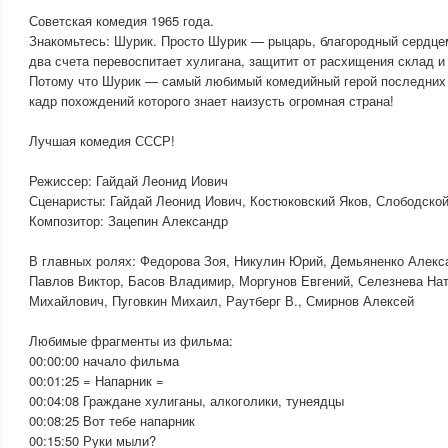
Советская комедия 1965 года.
Знакомьтесь: Шурик. Просто Шурик — рыцарь, благородный сердце
два счета перевоспитает хулигана, защитит от расхищения склад и
Потому что Шурик — самый любимый комедийный герой последних 
кадр похождений которого знает наизусть огромная страна!
Лучшая комедия СССР!
Режиссер: Гайдай Леонид Иович
Сценаристы: Гайдай Леонид Иович, Костюковский Яков, Слободско
Композитор: Зацепин Александр
В главных ролях: Федорова Зоя, Никулин Юрий, Демьяненко Алекс
Павлов Виктор, Басов Владимир, Моргунов Евгений, Селезнева Нат
Михайлович, Пуговкин Михаил, Раутберг В., Смирнов Алексей
Любимые фрагменты из фильма:
00:00:00 начало фильма
00:01:25 = Напарник =
00:04:08 Граждане хулиганы, алкоголики, тунеядцы
00:08:25 Вот тебе напарник
00:15:50 Руки мыли?