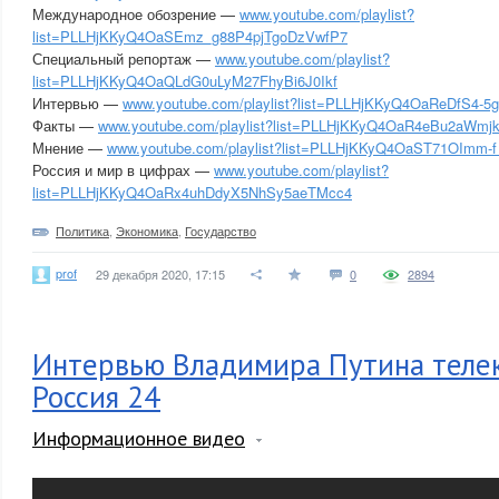
Международное обозрение —
www.youtube.com/playlist?
list=PLLHjKKyQ4OaSEmz_g88P4pjTgoDzVwfP7
Специальный репортаж —
www.youtube.com/playlist?
list=PLLHjKKyQ4OaQLdG0uLyM27FhyBi6J0Ikf
Интервью —
www.youtube.com/playlist?list=PLLHjKKyQ4OaReDfS4-5
Факты —
www.youtube.com/playlist?list=PLLHjKKyQ4OaR4eBu2aWmj
Мнение —
www.youtube.com/playlist?list=PLLHjKKyQ4OaST71OImm-
Россия и мир в цифрах —
www.youtube.com/playlist?
list=PLLHjKKyQ4OaRx4uhDdyX5NhSy5aeTMcc4
Политика
,
Экономика
,
Государство
prof
29 декабря 2020, 17:15
0
2894
Интервью Владимира Путина телек
Россия 24
Информационное видео