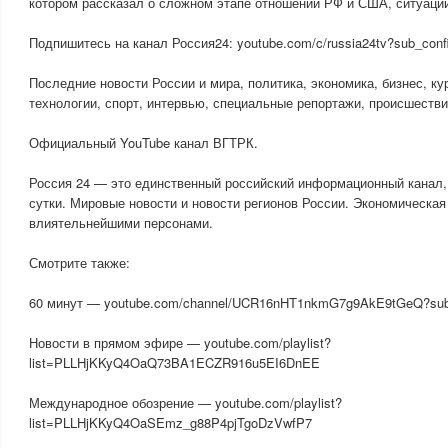
котором рассказал о сложном этапе отношений РФ и США, ситуации
Подпишитесь на канал Россия24: youtube.com/c/russia24tv?sub_conf
Последние новости России и мира, политика, экономика, бизнес, ку
технологии, спорт, интервью, специальные репортажи, происшестви
Официальный YouTube канал ВГТРК.
Россия 24 — это единственный российский информационный канал
сутки. Мировые новости и новости регионов России. Экономическая
влиятельнейшими персонами.
Смотрите также:
60 минут — youtube.com/channel/UCR16nHT1nkmG7g9AkE9tGeQ?sub_
Новости в прямом эфире — youtube.com/playlist?
list=PLLHjKKyQ4OaQ73BA1ECZR916u5EI6DnEE
Международное обозрение — youtube.com/playlist?
list=PLLHjKKyQ4OaSEmz_g88P4pjTgoDzVwfP7