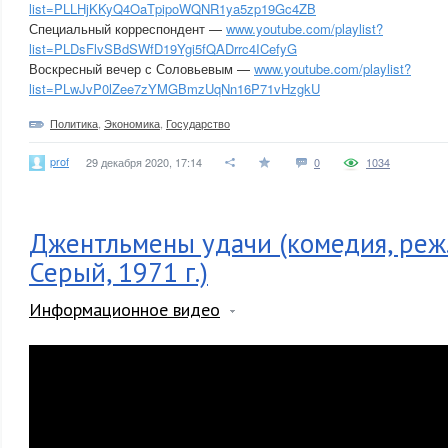
list=PLLHjKKyQ4OaTpipoWQNR1ya5zp19Gc4ZB
Специальный корреспондент —
www.youtube.com/playlist?
list=PLDsFlvSBdSWfD19Ygi5fQADrrc4ICefyG
Воскресный вечер с Соловьевым —
www.youtube.com/playlist?
list=PLwJvP0lZee7zYMGBmzUqNn16P71vHzgkU
Политика
,
Экономика
,
Государство
prof
29 декабря 2020, 17:14
0
1034
Джентльмены удачи (комедия, реж
Серый, 1971 г.)
Информационное видео