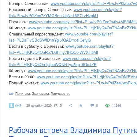
Вечер с Соловьевым:
www.youtube.com/playlist?list=PLwJvP0lZ
Воскресный вечер с Соловьёвым:
www.youtube.com/playlist?
list=PLwJvP0lZee7zYMGBmzUqNn16P71vHzgkU
Поединок:
www.youtube.com/playlist?list=PLwJvP0lZee7w8v4MSf0M
60 минут:
www.youtube.com/playlist?list=PLLHjKKyQ4OaTNAsBzZYN
Специальный корреспондент:
www.youtube.com/playlist?
list=PLDsFlvSBdSWfD19Ygi5fQADrrc4ICefyG
Вести в субботу с Брилевым:
www.youtube.com/playlist?
list=PLLHjKKyQ4OaRo7DdFmy7lHQColWVXH5Ml
Вести недели с Киселевым:
www.youtube.com/playlist?
list=PLLHjKKyQ4OaTpipoWQNR1ya5zp19Gc4ZB
60 минут:
www.youtube.com/playlist?list=PLLHjKKyQ4OaTNAsBzZYN
Вести в 20:00:
www.youtube.com/playlist?list=PLLHjKKyQ4OaQNfEVb
Полный контакт:
www.youtube.com/playlist?list=PLwJvP0lZee7wpRxj
Политика
,
Экономика
,
Государство
prof
29 декабря 2020, 17:15
0
11266
Рабочая встреча Владимира Путин