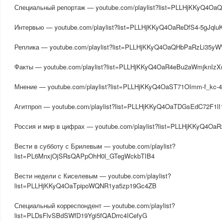
Специальный репортаж — youtube.com/playlist?list=PLLHjKKyQ4Oa
Интервью — youtube.com/playlist?list=PLLHjKKyQ4OaReDfS4-5gJql
Реплика — youtube.com/playlist?list=PLLHjKKyQ4OaQHbPaRzLi35
Факты — youtube.com/playlist?list=PLLHjKKyQ4OaR4eBu2aWmjknIz
Мнение — youtube.com/playlist?list=PLLHjKKyQ4OaST71OImm-f_kc-
Агитпроп — youtube.com/playlist?list=PLLHjKKyQ4OaTDGsEdC72F1lI
Россия и мир в цифрах — youtube.com/playlist?list=PLLHjKKyQ4
Вести в субботу с Брилевым — youtube.com/playlist?
list=PL6MnxjOjSRsQAPpOhH0l_GTegWckbTIB4
Вести недели с Киселевым — youtube.com/playlist?
list=PLLHjKKyQ4OaTpipoWQNR1ya5zp19Gc4ZB
Специальный корреспондент — youtube.com/playlist?
list=PLDsFlvSBdSWfD19Ygi5fQADrrc4ICefyG