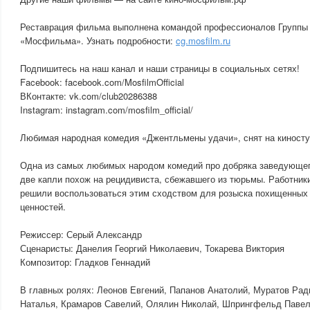
Реставрация фильма выполнена командой профессионалов Группы
«Мосфильма». Узнать подробности:
cg.mosfilm.ru
Подпишитесь на наш канал и наши страницы в социальных сетях!
Facebook: facebook.com/MosfilmOfficial
ВКонтакте: vk.com/club20286388
Instagram: instagram.com/mosfilm_official/
Любимая народная комедия «Джентльмены удачи», снят на киносту
Одна из самых любимых народом комедий про добряка заведующег
две капли похож на рецидивиста, сбежавшего из тюрьмы. Работник
решили воспользоваться этим сходством для розыска похищенных
ценностей.
Режиссер: Серый Александр
Сценаристы: Данелия Георгий Николаевич, Токарева Виктория
Композитор: Гладков Геннадий
В главных ролях: Леонов Евгений, Папанов Анатолий, Муратов Рад
Наталья, Крамаров Савелий, Олялин Николай, Шпрингфельд Павел