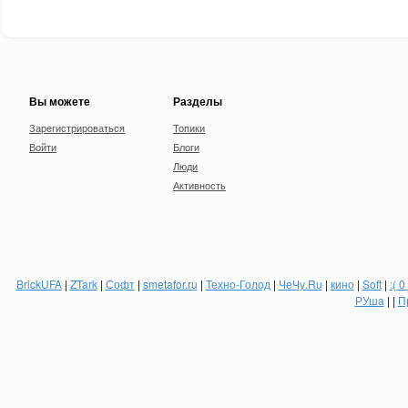
Вы можете
Разделы
Зарегистрироваться
Топики
Войти
Блоги
Люди
Активность
BrickUFA
|
ZTark
|
Софт
|
smetafor.ru
|
Техно-Голод
|
ЧеЧу.Ru
|
кино
|
Soft
|
:( 0
РУша
| |
П