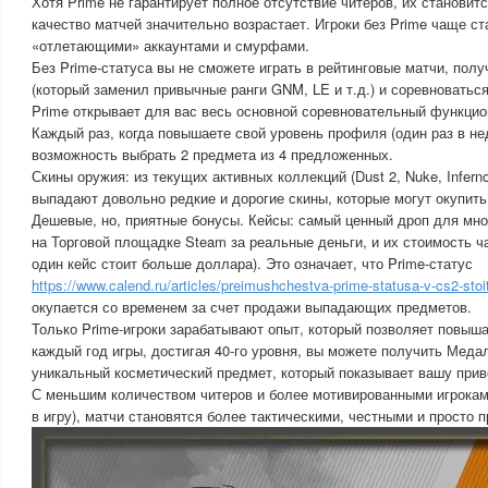
Хотя Prime не гарантирует полное отсутствие читеров, их становит
качество матчей значительно возрастает. Игроки без Prime чаще с
«отлетающими» аккаунтами и смурфами.
Без Prime-статуса вы не сможете играть в рейтинговые матчи, полу
(который заменил привычные ранги GNM, LE и т.д.) и соревноваться
Prime открывает для вас весь основной соревновательный функцио
Каждый раз, когда повышаете свой уровень профиля (один раз в не
возможность выбрать 2 предмета из 4 предложенных.
Скины оружия: из текущих активных коллекций (Dust 2, Nuke, Inferno,
выпадают довольно редкие и дорогие скины, которые могут окупить
Дешевые, но, приятные бонусы. Кейсы: самый ценный дроп для мно
на Торговой площадке Steam за реальные деньги, и их стоимость ча
один кейс стоит больше доллара). Это означает, что Prime-статус
https://www.calend.ru/articles/preimushchestva-prime-statusa-v-cs2-stoit
окупается со временем за счет продажи выпадающих предметов.
Только Prime-игроки зарабатывают опыт, который позволяет повыш
каждый год игры, достигая 40-го уровня, вы можете получить Медал
уникальный косметический предмет, который показывает вашу прив
С меньшим количеством читеров и более мотивированными игрокам
в игру), матчи становятся более тактическими, честными и просто 