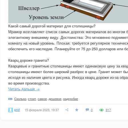
Какой самый дорогой материал для столешницы?
Мрамор возглавляет список самых дорогих материалов во многом 
элегантному внешнему виду. Достоинства: Это мгновенно подниме
комнату на новый уровень. Плохая: требуется регулярное техничес
обеспечить его наследие. Планируйте от 75 до 250 долларов или б
Кварц дороже гранита?
Кварцевые и гранитные столешницы имеют одинаковую цену за ква
столешницы имеют более широкий разброс в цене. Гранит может бы
исходя из наличия цвета и рисунка. Иногда кварц дороже из-за обр
во время производства.
Читать дальше →
Сколько
,
стоит
,
самое
,
дешевое
,
надгробие
prof
15 февраля 2023, 19:37
0
917