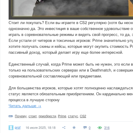
Стоит ли покупать? Если вы играете в CS2 регулярно (хотя бы неск
однозначно да. Это инвестиция в ваше собственное удовольствие о
играть в соревновательные режимы и видеть свой прогресс, то да,
Если устали от читеров и токсичных игроков: Prime значительно у
хотите получать скины и кейсы, которые могут окупить стоимость Pr
пассивный доход, который делает игру еще более интересной.
Единственный случай, когда Prime может быть не нужен, это если в
только на пользовательских серверах или в Deathmatch, и соверше
соревновательной составляющей или предметами.
Для большинства игроков, которые хотят полноценно наслаждаться C
статус является обязательным приобретением. Он кардинально мен
процесса в лучшую сторону
Читать дальше →
Почему
,
стоит
,
приобрести
,
Prime
,
статус
,
CS2
prof
16 июля 2025, 18:18
0
316