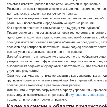
помогает избежать рисков и соблюсти нормативные требования.
Развиваются навыки стратегического мышления, позволяющие прог
деятельность в различных рыночных условиях.
Практические задания и кейсы помогают закрепить теорию, наработ
реальными проблемами и предложить конкретные решения.
Как строится практика и стажировки для будущих менеджеров?
Практические занятия организованы через тесное сотрудничество 
где студенты получают задачи, максимально приближенные к рабо
проходят поэтапно: сначала вводное обучение на предприятии, за
проектов под контролем наставника. Такой подход позволяет понят
разных уровнях и развить навыки принятия решений.
Важный момент – распределение стажеров по разнообразным отдел
увидеть широкий спектр функционала и определить личные предпоч
выполненным задачам обсуждаются с наставниками, что помогает 
улучшать результаты.
Организаторы уделяют внимание развитию коммуникативных и лиде
групповые проекты и участие в планёрках. Регулярные обратные св
превращают стажировку в реальный опыт работы.
Для тех, кто интересно погрузиться в сферу управления и приобрес
рекомендуем ознакомиться с программой
обучение на менеджера
, 
уделяется интеграции теории и практики.
Какие вакансии и области трудоустро