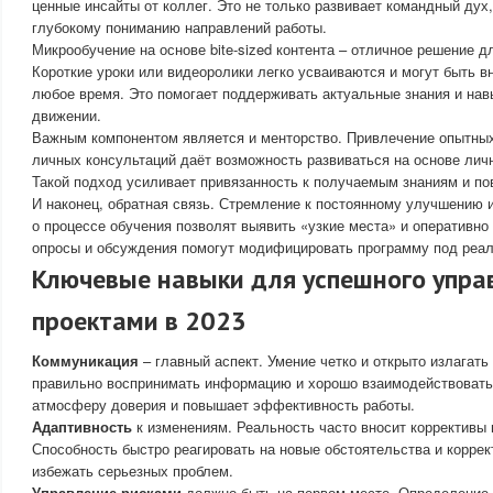
ценные инсайты от коллег. Это не только развивает командный дух,
глубокому пониманию направлений работы.
Микрообучение на основе bite-sized контента – отличное решение д
Короткие уроки или видеоролики легко усваиваются и могут быть в
любое время. Это помогает поддерживать актуальные знания и нав
движении.
Важным компонентом является и менторство. Привлечение опытны
личных консультаций даёт возможность развиваться на основе лич
Такой подход усиливает привязанность к получаемым знаниям и по
И наконец, обратная связь. Стремление к постоянному улучшению 
о процессе обучения позволят выявить «узкие места» и оперативно
опросы и обсуждения помогут модифицировать программу под реал
Ключевые навыки для успешного упра
проектами в 2023
Коммуникация
– главный аспект. Умение четко и открыто излагать
правильно воспринимать информацию и хорошо взаимодействовать
атмосферу доверия и повышает эффективность работы.
Адаптивность
к изменениям. Реальность часто вносит коррективы 
Способность быстро реагировать на новые обстоятельства и корре
избежать серьезных проблем.
Управление рисками
должно быть на первом месте. Определение 