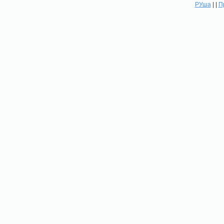
РУша
| |
П