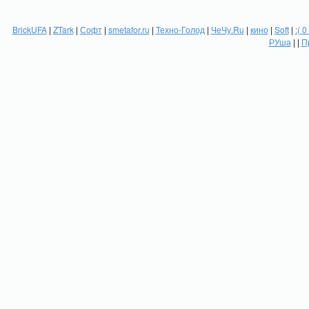
BrickUFA
|
ZTark
|
Софт
|
smetafor.ru
|
Техно-Голод
|
ЧеЧу.Ru
|
кино
|
Soft
|
:( 0
РУша
| |
П