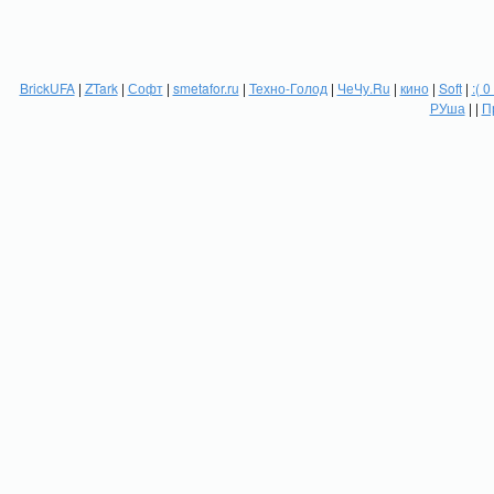
BrickUFA
|
ZTark
|
Софт
|
smetafor.ru
|
Техно-Голод
|
ЧеЧу.Ru
|
кино
|
Soft
|
:( 0
РУша
| |
П