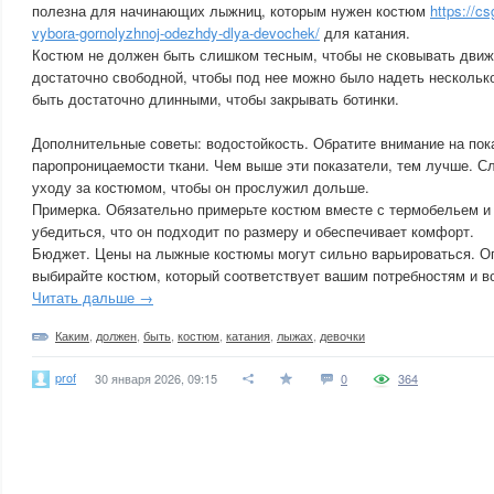
полезна для начинающих лыжниц, которым нужен костюм
https://c
vybora-gornolyzhnoj-odezhdy-dlya-devochek/
для катания.
Костюм не должен быть слишком тесным, чтобы не сковывать дви
достаточно свободной, чтобы под нее можно было надеть несколь
быть достаточно длинными, чтобы закрывать ботинки.
Дополнительные советы: водостойкость. Обратите внимание на пок
паропроницаемости ткани. Чем выше эти показатели, тем лучше. С
уходу за костюмом, чтобы он прослужил дольше.
Примерка. Обязательно примерьте костюм вместе с термобельем и
убедиться, что он подходит по размеру и обеспечивает комфорт.
Бюджет. Цены на лыжные костюмы могут сильно варьироваться. О
выбирайте костюм, который соответствует вашим потребностям и в
Читать дальше →
Каким
,
должен
,
быть
,
костюм
,
катания
,
лыжах
,
девочки
prof
30 января 2026, 09:15
0
364