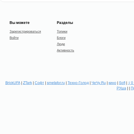
Вы можете
Разделы
Зарегистрироваться
Топики
Войти
Блоги
Люди
Активность
BrickUFA
|
ZTark
|
Софт
|
smetafor.ru
|
Техно-Голод
|
ЧеЧу.Ru
|
кино
|
Soft
|
:( 0
РУша
| |
П