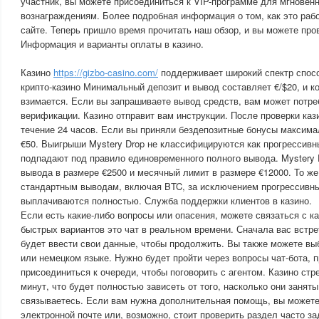
участник, вы можете присоединиться к VIP-программе для мгновенн
вознаграждениям. Более подробная информация о том, как это рабо
сайте. Теперь пришло время прочитать наш обзор, и вы можете пров
Информация и варианты оплаты в казино.
Казино
https://gizbo-casino.com/
поддерживает широкий спектр спосо
крипто-казино Минимальный депозит и вывод составляет €/$20, и к
взимается. Если вы запрашиваете вывод средств, вам может потре
верификации. Казино отправит вам инструкции. После проверки каз
течение 24 часов. Если вы приняли бездепозитные бонусы максим
€50. Выигрыши Mystery Drop не классифицируются как прогрессивн
подпадают под правило единовременного полного вывода. Mystery
вывода в размере €2500 и месячный лимит в размере €12000. То же
стандартным выводам, включая BTC, за исключением прогрессивны
выплачиваются полностью. Служба поддержки клиентов в казино.
Если есть какие-либо вопросы или опасения, можете связаться с ка
быстрых вариантов это чат в реальном времени. Сначала вас встрет
будет ввести свои данные, чтобы продолжить. Вы также можете вы
или немецком языке. Нужно будет пройти через вопросы чат-бота,
присоединиться к очереди, чтобы поговорить с агентом. Казино стр
минут, что будет полностью зависеть от того, насколько они заняты
связываетесь. Если вам нужна дополнительная помощь, вы можете 
электронной почте или, возможно, стоит проверить раздел часто з