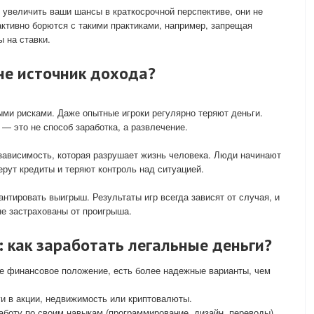
 увеличить ваши шансы в краткосрочной перспективе, они не
активно борются с такими практиками, например, запрещая
 на ставки.
не источник дохода?
ными рисками. Даже опытные игроки регулярно теряют деньги.
— это не способ заработка, а развлечение.
зависимость, которая разрушает жизнь человека. Люди начинают
ерут кредиты и теряют контроль над ситуацией.
антировать выигрыш. Результаты игр всегда зависят от случая, и
е застрахованы от проигрыша.
 как заработать легальные деньги?
е финансовое положение, есть более надежные варианты, чем
и в акции, недвижимость или криптовалюты.
боту по своим навыкам (программирование, дизайн, переводы).