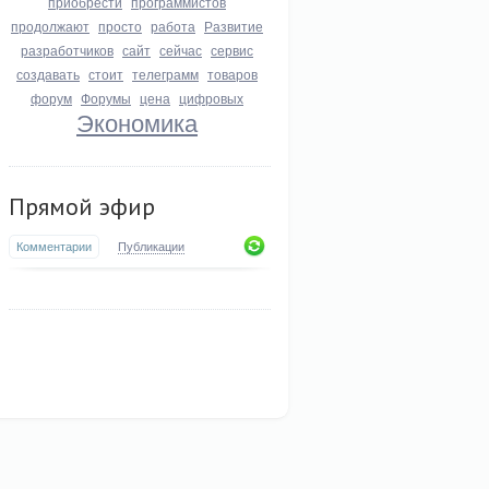
приобрести
программистов
продолжают
просто
работа
Развитие
разработчиков
сайт
сейчас
сервис
создавать
стоит
телеграмм
товаров
форум
Форумы
цена
цифровых
Экономика
Прямой эфир
Комментарии
Публикации