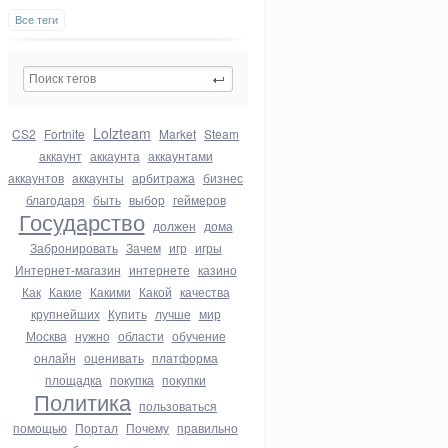
Все теги
Lolzteam
CS2
Fortnite
Market
Steam
аккаунт
аккаунта
аккаунтами
аккаунтов
аккаунты
арбитража
бизнес
благодаря
быть
выбор
геймеров
Государство
должен
дома
Забронировать
Зачем
игр
игры
Интернет-магазин
интернете
казино
Как
Какие
Какими
Какой
качества
крупнейших
Купить
лучше
мир
Москва
нужно
области
обучение
онлайн
оценивать
платформа
площадка
покупка
покупки
Политика
пользоваться
помощью
Портал
Почему
правильно