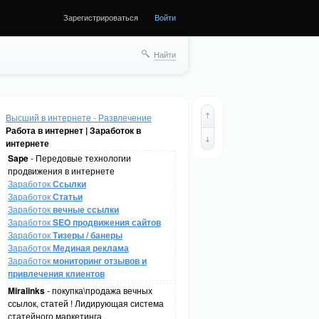
Зарегистрироваться
Войти
Найти
Высший в интернете - Развлечение
Работа в интернет | Заработок в
интернете
Sape
- Передовые технологии
продвижения в интернете
Заработок
Ссылки
Заработок
Статьи
Заработок
вечные ссылки
Заработок
SEO продвижения сайтов
Заработок
Тизеры / банеры
Заработок
Мединая реклама
Заработок
мониторинг отзывов и
привлечения клиентов
Miralinks
- покупка\продажа вечных
ссылок, статей ! Лидирующая система
статейного маркетинга .