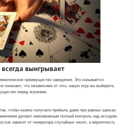
 всегда выигрывает
тематическое преимущество заведения. Это называется
о означает, что независимо от того, какую игру вы выберете,
мущество перед игроками.
так, чтобы казино получало прибыль даже при равных шансах.
граничения делают невозможным полный контроль над исходом.
остью зависит от генератора случайных чисел, а вероятность