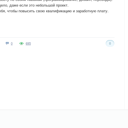
дело, даже если это небольшой проект.
ебя, чтобы повысить свою квалификацию и заработную плату.
0
695
0