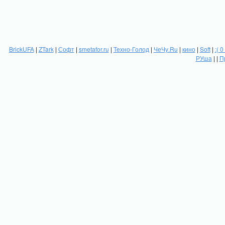
BrickUFA
|
ZTark
|
Софт
|
smetafor.ru
|
Техно-Голод
|
ЧеЧу.Ru
|
кино
|
Soft
|
:( 0
РУша
| |
П