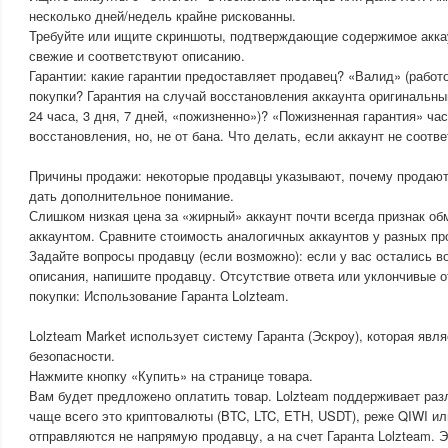
несколько дней/недель крайне рискованны.
Требуйте или ищите скриншоты, подтверждающие содержимое аккау
свежие и соответствуют описанию.
Гарантии: какие гарантии предоставляет продавец? «Валид» (работ
покупки? Гарантия на случай восстановления аккаунта оригинальны
24 часа, 3 дня, 7 дней, «пожизненно»)? «Пожизненная гарантия» час
восстановления, но, не от бана. Что делать, если аккаунт не соотв
Причины продажи: некоторые продавцы указывают, почему продают 
дать дополнительное понимание.
Слишком низкая цена за «жирный» аккаунт почти всегда признак об
аккаунтом. Сравните стоимость аналогичных аккаунтов у разных пр
Задайте вопросы продавцу (если возможно): если у вас остались в
описания, напишите продавцу. Отсутствие ответа или уклончивые о
покупки: Использование Гаранта Lolzteam.
Lolzteam Market использует систему Гаранта (Эскроу), которая яв
безопасности.
Нажмите кнопку «Купить» на странице товара.
Вам будет предложено оплатить товар. Lolzteam поддерживает раз
чаще всего это криптовалюты (BTC, LTC, ETH, USDT), реже QIWI ил
отправляются не напрямую продавцу, а на счет Гаранта Lolzteam. Э