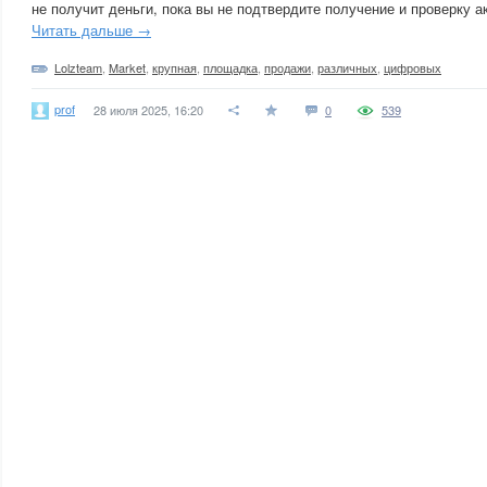
не получит деньги, пока вы не подтвердите получение и проверку а
Читать дальше →
Lolzteam
,
Market
,
крупная
,
площадка
,
продажи
,
различных
,
цифровых
prof
28 июля 2025, 16:20
0
539