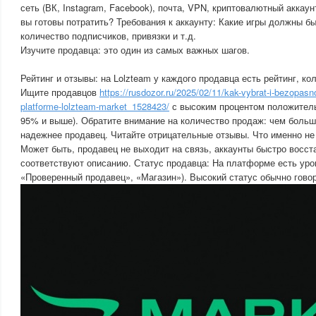
сеть (ВК, Instagram, Facebook), почта, VPN, криптовалютный аккаун
вы готовы потратить? Требования к аккаунту: Какие игры должны бы
количество подписчиков, привязки и т.д.
Изучите продавца: это один из самых важных шагов.
Рейтинг и отзывы: на Lolzteam у каждого продавца есть рейтинг, ко
Ищите продавцов
https://rusdozor.ru/2025/02/11/kak-vybrat-i-bezopasn
platforme-lolzteam-market_1528423/
с высоким процентом положител
95% и выше). Обратите внимание на количество продаж: чем боль
надежнее продавец. Читайте отрицательные отзывы. Что именно не
Может быть, продавец не выходит на связь, аккаунты быстро восст
соответствуют описанию. Статус продавца: На платформе есть уро
«Проверенный продавец», «Магазин»). Высокий статус обычно говор