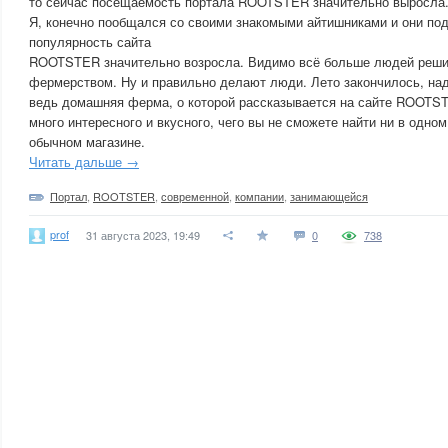
то сейчас посещаемость портала ROOTSTER значительно выросла
Я, конечно пообщался со своими знакомыми айтишниками и они под
популярность сайта
ROOTSTER значительно возросла. Видимо всё больше людей реши
фермерством. Ну и правильно делают люди. Лето закончилось, над
ведь домашняя ферма, о которой рассказывается на сайте ROOTS
много интересного и вкусного, чего вы не сможете найти ни в одно
обычном магазине.
Читать дальше →
Портал
,
ROOTSTER
,
современной
,
компании
,
занимающейся
prof
31 августа 2023, 19:49
0
738