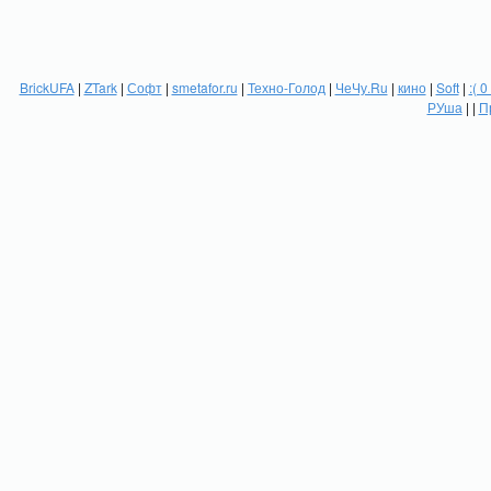
BrickUFA
|
ZTark
|
Софт
|
smetafor.ru
|
Техно-Голод
|
ЧеЧу.Ru
|
кино
|
Soft
|
:( 0
РУша
| |
П