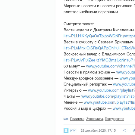
Мировые новости и новости регионов 
влиятельнейшими персонами.
Смотрите также:
Вести недели с Дмитрием Киселевы
list=PLLHjKKyQ4OaTpipoWQNR1ya5zp
Вести в субботу с Сергеем Брилевы
list=PL6MnxjOjSRsQAPpOhH0l_GTegW
Воскресный вечер с Владимиром Со
list=PLwJvP0lZee7zYMGBmzUqNn16P
60 минут —
www.youtube.com/channel
Новости в прямом эфире —
www.yout
Международное обозрение —
www.you
Специальный репортаж —
www.youtub
Интервью —
www.youtube.com/playlis
Факты —
www.youtube.com/playlist?
Мнение —
www.youtube.com/playlist
Россия и мир в цифрах —
www.youtub
Политика
,
Экономика
,
Государство
prof
29 декабря 2020, 17:15