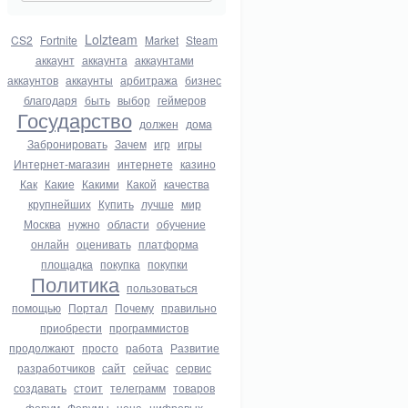
Lolzteam
CS2
Fortnite
Market
Steam
аккаунт
аккаунта
аккаунтами
аккаунтов
аккаунты
арбитража
бизнес
благодаря
быть
выбор
геймеров
Государство
должен
дома
Забронировать
Зачем
игр
игры
Интернет-магазин
интернете
казино
Как
Какие
Какими
Какой
качества
крупнейших
Купить
лучше
мир
Москва
нужно
области
обучение
онлайн
оценивать
платформа
площадка
покупка
покупки
Политика
пользоваться
помощью
Портал
Почему
правильно
приобрести
программистов
продолжают
просто
работа
Развитие
разработчиков
сайт
сейчас
сервис
создавать
стоит
телеграмм
товаров
форум
Форумы
цена
цифровых