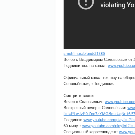
smotrim.ru/brand/21385
Вечер с Владимиром Соловьевым от 2
Подпишитесь на канал:
www.youtube.c
Официальный канал ток-шоу на общес
Соловьёвым», «Поединок».
Смотрите также:
Вечер с Соловьевым:
www.youtube.co
Воскресный вечер с Соловьёвым:
www
list=PLwJvP0lZee7zYMGBmzUqNn16P
Поединок:
www.youtube.com/playlist
60 минут:
www.youtube.com/playlist?
Специальный корреспондент:
www.you