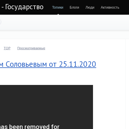
- Государство
Топики
Блоги
Люди
Активность
TOP
Просматриваемые
м Соловьевым от 25.11.2020