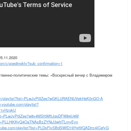
5.11.2020
om/c/poedinoktv?sub_confirmation=1
твенно-политические темы: «Воскресный вечер с Владимиром
m/playlist?list=PLwJvP0lZee7wGKLURAENUVekHeK0nGO-A
.youtube.com/playlist?
71vHzgkU
?list=PLwJvP0lZee7w8v4MSf0MftJqoDFW84U4M
list=PLLHjKKyQ4OaTNAsBzZYNiJ3whlTLmyEyn
tube.com/playlist?list=PLDsFlvSBdSWfD19Ygi5fQADrrc4ICefyG