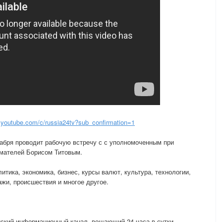
youtube.com/c/russia24tv?sub_confirmation=1
абря проводит рабочую встречу с с уполномоченным при
имателей Борисом Титовым.
итика, экономика, бизнес, курсы валют, культура, технологии,
ажи, происшествия и многое другое.
йский информационный канал, вещающий 24 часа в сутки.