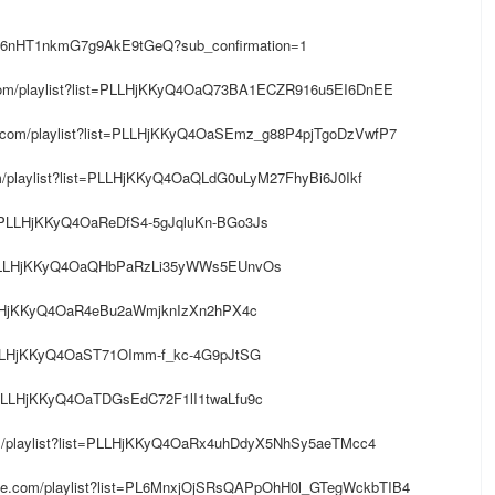
16nHT1nkmG7g9AkE9tGeQ?sub_confirmation=1
com/playlist?list=PLLHjKKyQ4OaQ73BA1ECZR916u5EI6DnEE
com/playlist?list=PLLHjKKyQ4OaSEmz_g88P4pjTgoDzVwfP7
/playlist?list=PLLHjKKyQ4OaQLdG0uLyM27FhyBi6J0Ikf
t=PLLHjKKyQ4OaReDfS4-5gJqluKn-BGo3Js
st=PLLHjKKyQ4OaQHbPaRzLi35yWWs5EUnvOs
PLLHjKKyQ4OaR4eBu2aWmjknIzXn2hPX4c
=PLLHjKKyQ4OaST71OImm-f_kc-4G9pJtSG
t=PLLHjKKyQ4OaTDGsEdC72F1lI1twaLfu9c
m/playlist?list=PLLHjKKyQ4OaRx4uhDdyX5NhSy5aeTMcc4
be.com/playlist?list=PL6MnxjOjSRsQAPpOhH0l_GTegWckbTIB4