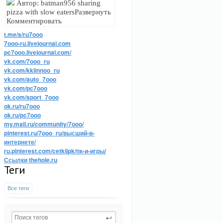
Автор: batman956 sharing
pizza with slow eatersРазвернуть
Комментировать
t.me/s/ru7ooo
7ooo-ru.livejournal.com
pc7ooo.livejournal.com/
vk.com/7ooo_ru
vk.com/kkiinnoo_ru
vk.com/auto_7ooo
vk.com/pc7ooo
vk.com/sport_7ooo
ok.ru/ru7ooo
ok.ru/pc7ooo
my.mail.ru/community/7ooo/
pinterest.ru/7ooo_ru/высший-в-
интернете/
ru.pinterest.com/cetkijpk/пк-и-игры/
Ссылки thehole.ru
Теги
Все теги