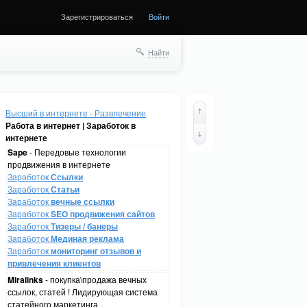
Зарегистрироваться
Войти
Найти
Высший в интернете - Развлечение
Работа в интернет | Заработок в
интернете
Sape
- Передовые технологии
продвижения в интернете
Заработок
Ссылки
Заработок
Статьи
Заработок
вечные ссылки
Заработок
SEO продвижения сайтов
Заработок
Тизеры / банеры
Заработок
Мединая реклама
Заработок
мониторинг отзывов и
привлечения клиентов
Miralinks
- покупка\продажа вечных
ссылок, статей ! Лидирующая система
статейного маркетинга .