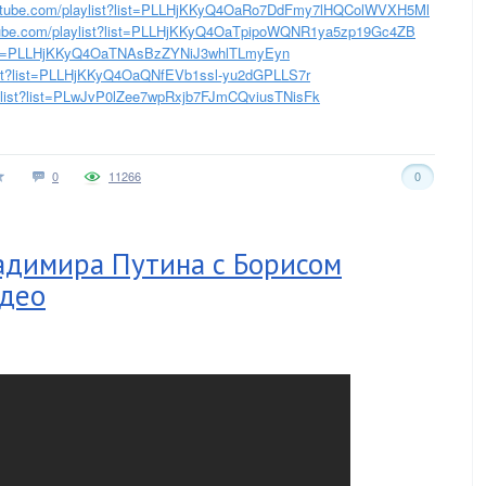
tube.com/playlist?list=PLLHjKKyQ4OaRo7DdFmy7lHQColWVXH5Ml
ube.com/playlist?list=PLLHjKKyQ4OaTpipoWQNR1ya5zp19Gc4ZB
list=PLLHjKKyQ4OaTNAsBzZYNiJ3whlTLmyEyn
ist?list=PLLHjKKyQ4OaQNfEVb1ssl-yu2dGPLLS7r
ylist?list=PLwJvP0lZee7wpRxjb7FJmCQviusTNisFk
0
11266
0
адимира Путина с Борисом
идео