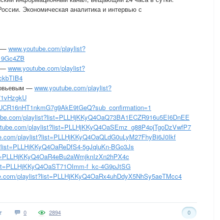
России. Экономическая аналитика и интервью с
м —
www.youtube.com/playlist?
19Gc4ZB
м —
www.youtube.com/playlist?
ckbTIB4
ловьевым —
www.youtube.com/playlist?
71vHzgkU
/UCR16nHT1nkmG7g9AkE9tGeQ?sub_confirmation=1
ube.com/playlist?list=PLLHjKKyQ4OaQ73BA1ECZR916u5EI6DnEE
tube.com/playlist?list=PLLHjKKyQ4OaSEmz_g88P4pjTgoDzVwfP7
e.com/playlist?list=PLLHjKKyQ4OaQLdG0uLyM27FhyBi6J0Ikf
t?list=PLLHjKKyQ4OaReDfS4-5gJqluKn-BGo3Js
list=PLLHjKKyQ4OaR4eBu2aWmjknIzXn2hPX4c
?list=PLLHjKKyQ4OaST71OImm-f_kc-4G9pJtSG
e.com/playlist?list=PLLHjKKyQ4OaRx4uhDdyX5NhSy5aeTMcc4
0
2894
0