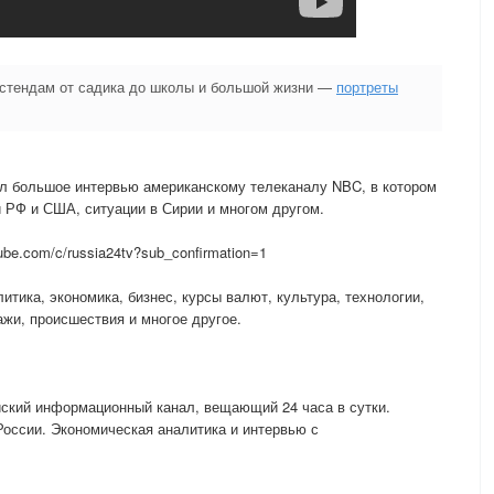
 стендам от садика до школы и большой жизни —
портреты
л большое интервью американскому телеканалу NBC, в котором
 РФ и США, ситуации в Сирии и многом другом.
be.com/c/russia24tv?sub_confirmation=1
итика, экономика, бизнес, курсы валют, культура, технологии,
ажи, происшествия и многое другое.
йский информационный канал, вещающий 24 часа в сутки.
России. Экономическая аналитика и интервью с