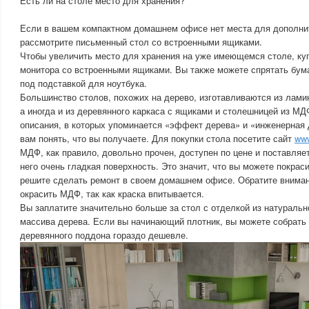
Есть ли на столе место для хранения?
Если в вашем компактном домашнем офисе нет места для дополни
рассмотрите письменный стол со встроенными ящиками.
Чтобы увеличить место для хранения на уже имеющемся столе, ку
монитора со встроенными ящиками. Вы также можете спрятать бума
под подставкой для ноутбука.
Большинство столов, похожих на дерево, изготавливаются из лам
а иногда и из деревянного каркаса с ящиками и столешницей из МД
описания, в которых упоминается «эффект дерева» и «инженерная 
вам понять, что вы получаете. Для покупки стола посетите сайт
www
МДФ, как правило, довольно прочен, доступен по цене и поставляе
него очень гладкая поверхность. Это значит, что вы можете покраси
решите сделать ремонт в своем домашнем офисе. Обратите вниман
окрасить МДФ, так как краска впитывается.
Вы заплатите значительно больше за стол с отделкой из натуральн
массива дерева. Если вы начинающий плотник, вы можете собрать 
деревянного поддона гораздо дешевле.