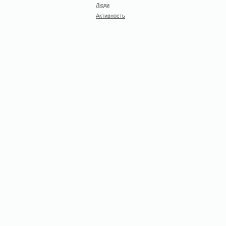
Люди
Активность