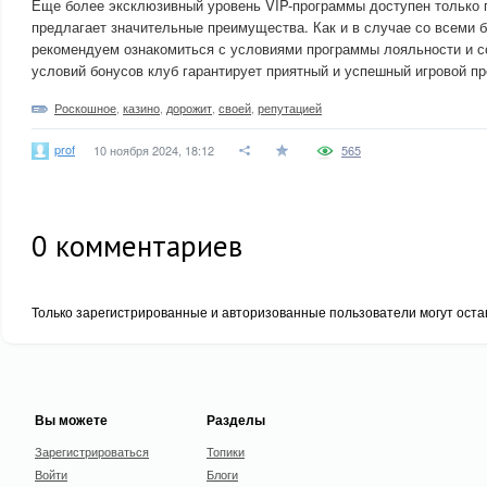
Еще более эксклюзивный уровень VIP-программы доступен только 
предлагает значительные преимущества. Как и в случае со всеми 
рекомендуем ознакомиться с условиями программы лояльности и с
условий бонусов клуб гарантирует приятный и успешный игровой пр
Роскошное
,
казино
,
дорожит
,
своей
,
репутацией
prof
10 ноября 2024, 18:12
565
0
комментариев
Только зарегистрированные и авторизованные пользователи могут оста
Вы можете
Разделы
Зарегистрироваться
Топики
Войти
Блоги