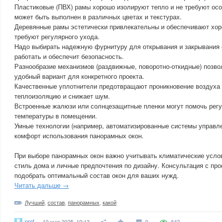
Пластиковые (ПВХ) рамы хорошо изолируют тепло и не требуют осо
может быть выполнен в различных цветах и текстурах.
Деревянные рамы эстетически привлекательны и обеспечивают хо
требуют регулярного ухода.
Надо выбирать надежную фурнитуру для открывания и закрывания о
работать и обеспечит безопасность.
Разнообразие механизмов (раздвижные, поворотно-откидные) позво
удобный вариант для конкретного проекта.
Качественные уплотнители предотвращают проникновение воздуха 
теплоизоляцию и снижает шум.
Встроенные жалюзи или солнцезащитные пленки могут помочь регу
температуры в помещении.
Умные технологии (например, автоматизированные системы управле
комфорт использования панорамных окон.
При выборе панорамных окон важно учитывать климатические услов
стиль дома и личные предпочтения по дизайну. Консультация с п
подобрать оптимальный состав окон для ваших нужд.
Читать дальше →
Лучший
,
состав
,
панорамных
,
какой
prof
10 мая 2025, 19:13
0
642